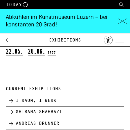
Today
Abkühlen im Kunstmuseum Luzern – bei
konstanten 20 Grad!
Aldo Walker
Unterstellung – Versuch – Irrtum
Exhibitions
22.05.
26.06.
1977
CURRENT EXHIBITIONS
1 Raum, 1 Werk
Shirana Shahbazi
Andreas Brunner