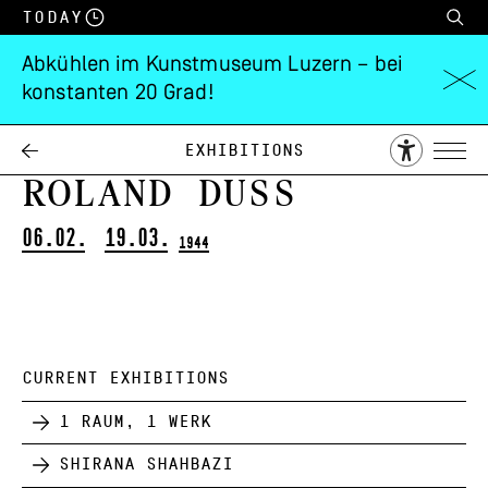
Today
Abkühlen im Kunstmuseum Luzern – bei
konstanten 20 Grad!
Alfred Sidler,
Adolf Herbst
und
Exhibitions
Roland Duss
06.02.
19.03.
1944
CURRENT EXHIBITIONS
1 Raum, 1 Werk
Shirana Shahbazi