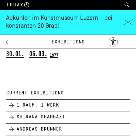
Today
Abkühlen im Kunstmuseum Luzern – bei
konstanten 20 Grad!
Andy Warhol
Das zeichnerische Werk 1942-1975
Exhibitions
30.01.
06.03.
1977
CURRENT EXHIBITIONS
1 Raum, 1 Werk
Shirana Shahbazi
Andreas Brunner