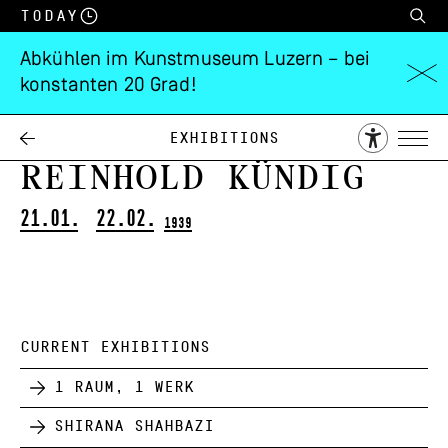
Today
Abkühlen im Kunstmuseum Luzern – bei
konstanten 20 Grad!
Arnold Brügger,
Fred Stauffer,
Exhibitions
Reinhold Kündig
21.01.
22.02.
1939
CURRENT EXHIBITIONS
1 Raum, 1 Werk
Shirana Shahbazi