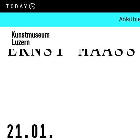
Today
Abkühle
Ernst Maass
21.01.