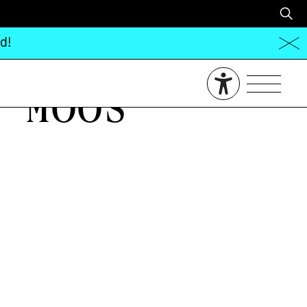
d!
 Moos