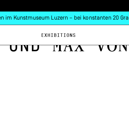
n im Kunstmuseum Luzern – bei konstanten 20 Gra
Exhibitions
Max von
und