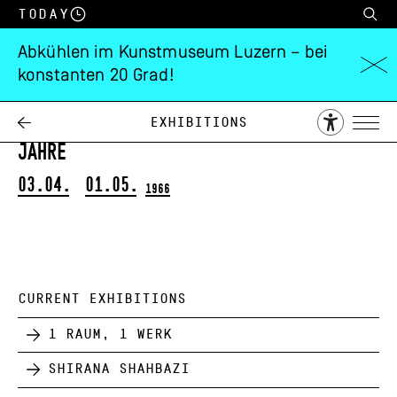
Today
Abkühlen im Kunstmuseum Luzern – bei
konstanten 20 Grad!
Fernand Giauque
Gemälde und Aquarelle der letzten
Exhibitions
Jahre
03.04.
01.05.
1966
CURRENT EXHIBITIONS
1 Raum, 1 Werk
Shirana Shahbazi