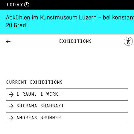
Today
Abkühlen im Kunstmuseum Luzern – bei konstan
20 Grad!
Sammlungspräsentat
Exhibitions
17.03.
20.03.
1988
CURRENT EXHIBITIONS
1 Raum, 1 Werk
Shirana Shahbazi
Andreas Brunner