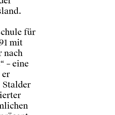
der
sland.
chule für
91 mit
r nach
“ – eine
 er
 Stalder
ierter
mlichen