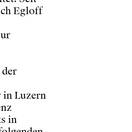
ich Egloff
zur
 der
r in Luzern
enz
s in
 folgenden