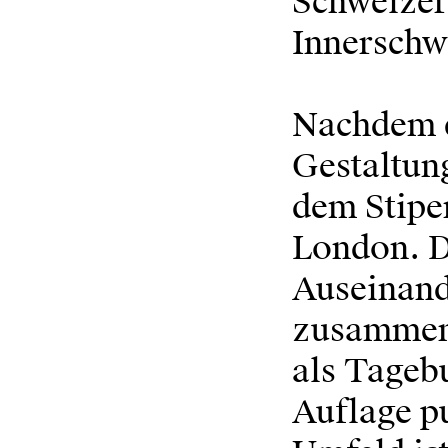
Schweizer
Innerschw
Nachdem er
Gestaltung
dem Stipe
London. Do
Auseinande
zusammen 
als Tagebu
Auflage p