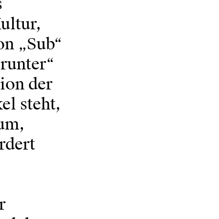
s
ultur,
ion „Sub“
runter“
sion der
el steht,
um,
rdert
r