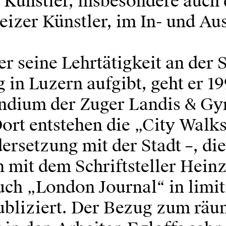
 Künstler, insbesondere auch 
eizer Künstler, im In- und Au
 seine Lehrtätigkeit an der S
 in Luzern aufgibt, geht er 19
ndium der Zuger Landis & Gy
rt entstehen die „City Walks
rsetzung mit der Stadt –, die
mit dem Schriftsteller Heinz
ch „London Journal“ in limit
ubliziert. Der Bezug zum räu