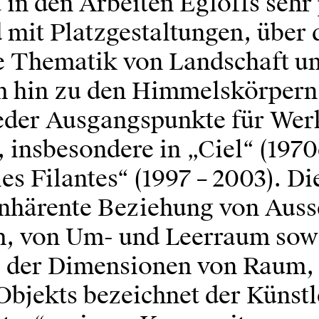
 in den Arbeiten Egloffs sehr 
 mit Platzgestaltungen, über 
he Thematik von Landschaft u
 hin zu den Himmelskörpern,
der Ausgangspunkte für Wer
, insbesondere in „Ciel“ (1970
es Filantes“ (1997 – 2003). Di
inhärente Beziehung von Auss
, von Um- und Leerraum sow
s der Dimensionen von Raum, 
Objekts bezeichnet der Künstl