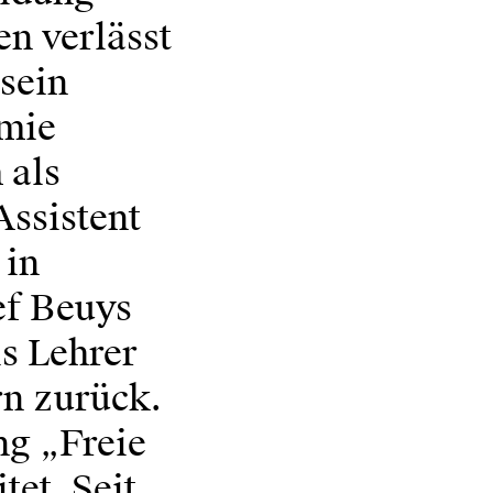
n verlässt
 sein
emie
 als
Assistent
 in
ef Beuys
ls Lehrer
rn zurück.
ng „Freie
tet. Seit