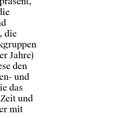
präsent,
die
nd
 die
kgruppen
er Jahre)
ese den
en- und
ie das
Zeit und
er mit