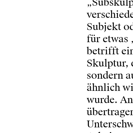
„Subskulp
verschied
Subjekt od
für etwas
betrifft e
Skulptur, 
sondern a
ähnlich wi
wurde. And
übertrage
Unterschw