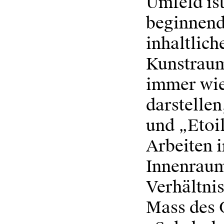
Umfeld ist
beginnend
inhaltlic
Kunstraum
immer wie
darstellen
und „Etoil
Arbeiten 
Innenraum
Verhältni
Mass des 