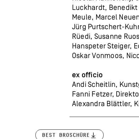
Luckhardt, Benedikt
Meule, Marcel Neuen
Jürg Purtschert-Kuhn,
Rüedi, Susanne Ruos
Hanspeter Steiger, Ed
Oskar Vonmoos, Nico
ex officio
Andi Scheitlin, Kuns
Fanni Fetzer, Direk
Alexandra Blättler,
Best Broschüre