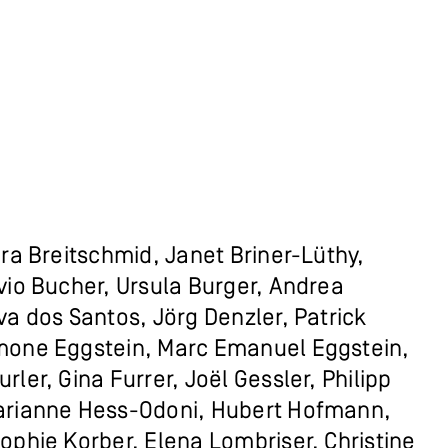
ura Breitschmid, Janet Briner-Lüthy,
ivio Bucher, Ursula Burger, Andrea
va dos Santos, Jörg Denzler, Patrick
imone Eggstein, Marc Emanuel Eggstein,
rler, Gina Furrer, Joël Gessler, Philipp
Marianne Hess-Odoni, Hubert Hofmann,
Sophie Korber, Elena Lombriser, Christine