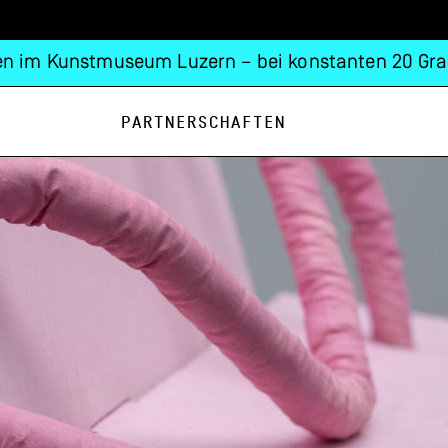
n im Kunstmuseum Luzern – bei konstanten 20 Gra
Partnerschaften