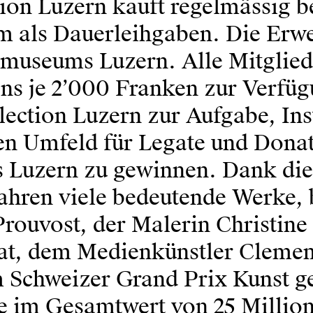
tion Luzern kauft regelmässig 
m als Dauerleihgaben. Die Erw
seums Luzern. Alle Mitglieder 
ens je 2’000 Franken zur Verfü
lection Luzern zur Aufgabe, In
en Umfeld für Legate und Donat
Luzern zu gewinnen. Dank die
ahren viele bedeutende Werke, 
rouvost, der Malerin Christine 
trat, dem Medienkünstler Clem
m Schweizer Grand Prix Kunst ge
ke im Gesamtwert von 25 Millio