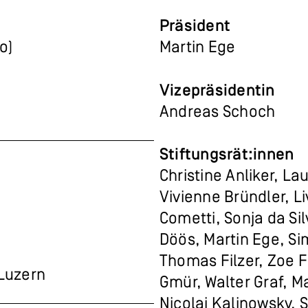
Präsident
Do)
Martin Ege
Vizepräsidentin
Andreas Schoch
Stiftungsrät:innen
Christine Anliker, La
Vivienne Bründler, L
Cometti, Sonja da Sil
Döös, Martin Ege, S
Thomas Filzer, Zoe Fu
 Luzern
Gmür, Walter Graf, 
Nicolai Kalinowsky, 